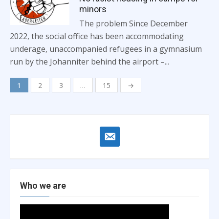
minors
The problem Since December
2022, the social office has been accommodating
underage, unaccompanied refugees in a gymnasium
run by the Johanniter behind the airport –...
Posts
1
2
3
…
15
→
navigation
email-
alt
Who we are