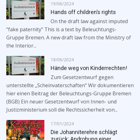
Posted
19/06/2024
on
Hands off children’s rights
On the draft law against imputed
“fake paternity” This is a text by Beleuchtungs-
Gruppe Bremen. A new draft law from the Ministry of
the Interior...
Posted
18/06/2024
on
Hände weg von Kinderrechten!
Zum Gesetzentwurf gegen
unterstellte „Scheinvaterschaften“ Wir dokumentieren
hier einen Beitrag der Beleuchtungs-Gruppe Bremen
(BGB) Ein neuer Gesetzentwurf von Innen- und
Justizministerium soll die Rechtssicherheit von...
Posted
17/01/2024
on
Die Johanniterehre schlägt
zurück: Androhung einer