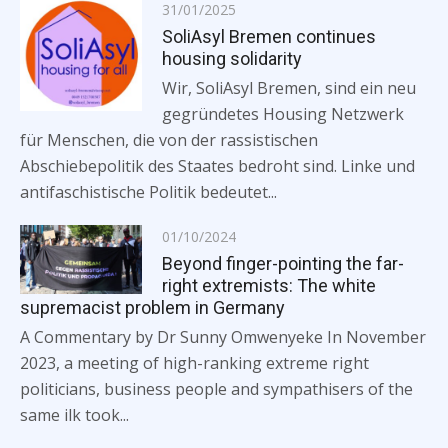
Posted
31/01/2025
on
SoliAsyl Bremen continues
housing solidarity
Wir, SoliAsyl Bremen, sind ein neu
gegründetes Housing Netzwerk
für Menschen, die von der rassistischen
Abschiebepolitik des Staates bedroht sind. Linke und
antifaschistische Politik bedeutet...
Posted
01/10/2024
on
Beyond finger-pointing the far-
right extremists: The white
supremacist problem in Germany
A Commentary by Dr Sunny Omwenyeke In November
2023, a meeting of high-ranking extreme right
politicians, business people and sympathisers of the
same ilk took...