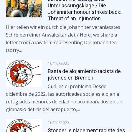
Unterlassungsklage / Die
Johanniter honour strikes back:
Threat of an Injunction
Hier teilen wir ein durch die Johanniter veranlasstes
Schreiben einer Anwaltskanzlei. / Here, we share a
letter from a law firm representing Die Johanniter.
(sorry...
Posted
16/10/2023
on
Basta de alojamiento racista de
jóvenes en Bremen
Cuál es el problema Desde
diciembre de 2022, las autoridades sociales alojan a
refugiados menores de edad no acompañados en un
gimnasio detrás del aeropuerto,...
Posted
16/10/2023
on
Stopper le placement raciste des