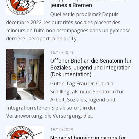
jeunes a Bremen
Quel est le problème? Depuis
décembre 2022, les autorités sociales placent des
mineurs en fuite non accompagnés dans un gymnase
derrière l’aéroport, bien qu’il y...
Posted
16/10/2023
on
Offener Brief an die Senatorin für
Soziales, Jugend und Integration
(Dokumentation)
Guten Tag Frau Dr. Claudia
Schilling, als neue Senatorin für
Arbeit, Soziales, Jugend und
Integration stehen Sie ab sofort in der
Verantwortung, die Versorgung, die...
Posted
16/10/2023
on
No racist housing in camps for