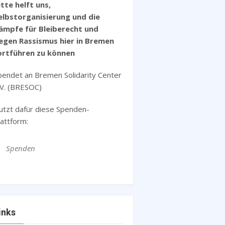
itte helft uns,
elbstorganisierung und die
ämpfe für Bleiberecht und
egen Rassismus hier in Bremen
ortführen zu können
pendet an Bremen Solidarity Center
.V. (BRESOC)
utzt dafür diese Spenden-
lattform:
Spenden
inks