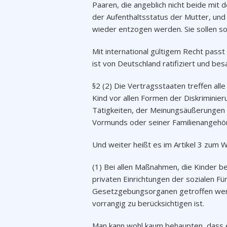
Paaren, die angeblich nicht beide mit 
der Aufenthaltsstatus der Mutter, un
wieder entzogen werden. Sie sollen s
Mit international gültigem Recht pass
ist von Deutschland ratifiziert und bes
§2 (2) Die Vertragsstaaten treffen al
Kind vor allen Formen der Diskriminie
Tätigkeiten, der Meinungsäußerungen 
Vormunds oder seiner Familienangehör
Und weiter heißt es im Artikel 3 zum 
(1) Bei allen Maßnahmen, die Kinder bet
privaten Einrichtungen der sozialen F
Gesetzgebungsorganen getroffen werde
vorrangig zu berücksichtigen ist.
Man kann wohl kaum behaupten, dass e