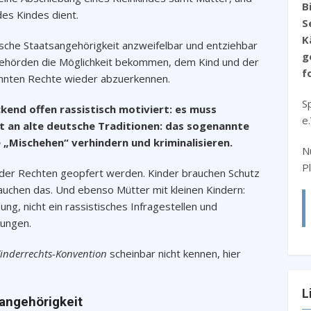
B
es Kindes dient.
S
K
tsche Staatsangehörigkeit anzweifelbar und entziehbar
g
 Behörden die Möglichkeit bekommen, dem Kind und der
f
annten Rechte wieder abzuerkennen.
S
end offen rassistisch motiviert: es muss
e
ut an alte deutsche Traditionen: das sogenannte
 „Mischehen“ verhindern und kriminalisieren.
N
P
le der Rechten geopfert werden. Kinder brauchen Schutz
auchen das. Und ebenso Mütter mit kleinen Kindern:
ng, nicht ein rassistisches Infragestellen und
gungen.
Kinderrechts-Konvention
scheinbar nicht kennen, hier
L
angehörigkeit