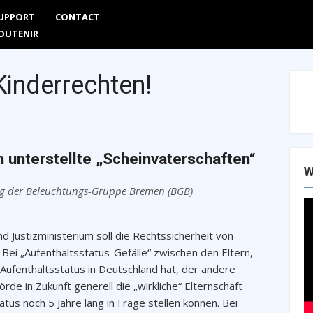
UPPORT
CONTACT
Are
OUTENIR
inderrechten!
unterstellte „Scheinvaterschaften“
W
ag der
Beleuchtungs-Gruppe Bremen (BGB)
 Justizministerium soll die Rechtssicherheit von
Bei „Aufenthaltsstatus-Gefälle“ zwischen den Eltern,
n Aufenthaltsstatus in Deutschland hat, der andere
de in Zukunft generell die „wirkliche“ Elternschaft
tus noch 5 Jahre lang in Frage stellen können. Bei