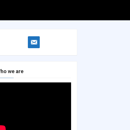
Search
Search
for:
email-
alt
ho we are