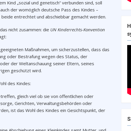
dem Kind „sozial und genetisch“ verbunden sind, soll
d auch der womöglich deutsche Pass des Kindes –
o beide entrechtet und abschiebbar gemacht werden.
H
t das nicht zusammen: die
UN Kinderrechts-Konvention
s
agt:
le geeigneten Maßnahmen, um sicherzustellen, dass das
rung oder Bestrafung wegen des Status, der
oder der Weltanschauung seiner Eltern, seines
igen geschützt wird.
Wohl des Kindes:
reffen, gleich viel ob sie von öffentlichen oder
ürsorge, Gerichten, Verwaltungsbehörden oder
n, ist das Wohl des Kindes ein Gesichtspunkt, der
S
ine Abschiebung eines Kleinkindes samt Mutter, und