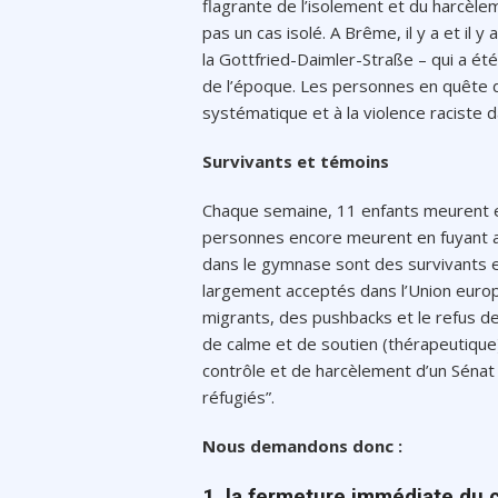
flagrante de l’isolement et du harcèle
pas un cas isolé. A Brême, il y a et il
la Gottfried-Daimler-Straße – qui a é
de l’époque. Les personnes en quête d
systématique et à la violence raciste 
Survivants et témoins
Chaque semaine, 11 enfants meurent en
personnes encore meurent en fuyant a
dans le gymnase sont des survivants 
largement acceptés dans l’Union euro
migrants, des pushbacks et le refus d
de calme et de soutien (thérapeutique).
contrôle et de harcèlement d’un Sénat 
réfugiés”.
Nous demandons donc :
1. la fermeture immédiate du 