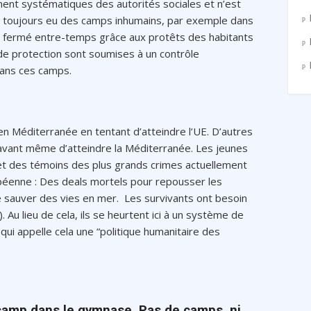
ment systématiques des autorités sociales et n’est
 y a toujours eu des camps inhumains, par exemple dans
té fermé entre-temps grâce aux protêts des habitants
e protection sont soumises à un contrôle
dans ces camps.
 Méditerranée en tentant d’atteindre l’UE. D’autres
vant même d’atteindre la Méditerranée. Les jeunes
et des témoins des plus grands crimes actuellement
péenne : Des deals mortels pour repousser les
e sauver des vies en mer. Les survivants ont besoin
 Au lieu de cela, ils se heurtent ici à un système de
qui appelle cela une “politique humanitaire des
camp dans le gymnase. Pas de camps, ni