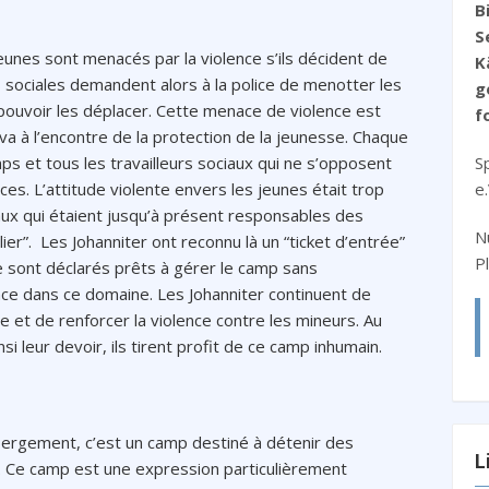
B
S
jeunes sont menacés par la violence s’ils décident de
K
s sociales demandent alors à la police de menotter les
g
pouvoir les déplacer. Cette menace de violence est
f
va à l’encontre de la protection de la jeunesse. Chaque
ps et tous les travailleurs sociaux qui ne s’opposent
S
es. L’attitude violente envers les jeunes était trop
e
ux qui étaient jusqu’à présent responsables des
N
er”. Les Johanniter ont reconnu là un “ticket d’entrée”
P
 sont déclarés prêts à gérer le camp sans
nce dans ce domaine. Les Johanniter continuent de
e et de renforcer la violence contre les mineurs. Au
nsi leur devoir, ils tirent profit de ce camp inhumain.
ébergement, c’est un camp destiné à détenir des
L
. Ce camp est une expression particulièrement