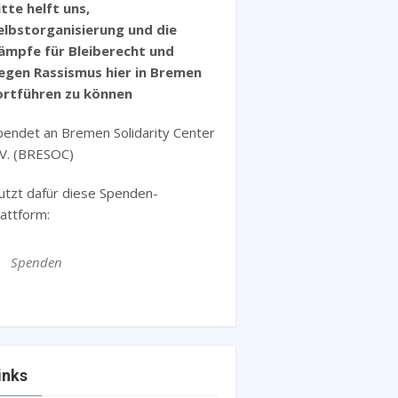
itte helft uns,
elbstorganisierung und die
ämpfe für Bleiberecht und
egen Rassismus hier in Bremen
ortführen zu können
pendet an Bremen Solidarity Center
.V. (BRESOC)
utzt dafür diese Spenden-
lattform:
Spenden
inks