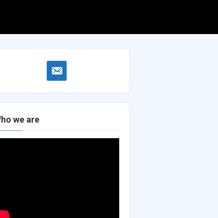
Search
Search
for:
email-
alt
ho we are