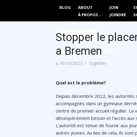
Skip
BLOG
ABOUT
JOIN
S
Together We 
to
À PROPOS
JOINDRE
S
content
Bremen
Stopper le place
a Bremen
We are here to Stay
Posted
Author
16/10/2023
together
on
Quel est le problème?
Depuis décembre 2022, les autorités s
accompagnés dans un gymnase derrière l
centre de premier accueil régulier. La v
désespérément besoin et l’accès aux soi
L’autorité est tenue de fournir aux je
autres jeunes. Au lieu de cela, ils so