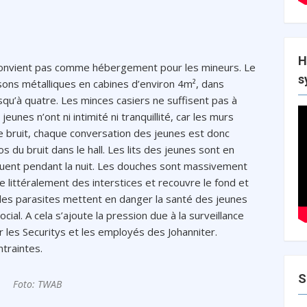
H
convient pas comme hébergement pour les mineurs. Le
s
isons métalliques en cabines d’environ 4m², dans
squ’à quatre. Les minces casiers ne suffisent pas à
eunes n’ont ni intimité ni tranquillité, car les murs
e bruit, chaque conversation des jeunes est donc
s du bruit dans le hall. Les lits des jeunes sont en
iquent pendant la nuit. Les douches sont massivement
e littéralement des interstices et recouvre le fond et
t les parasites mettent en danger la santé des jeunes
cial. A cela s’ajoute la pression due à la surveillance
 les Securitys et les employés des Johanniter.
traintes.
S
Foto: TWAB