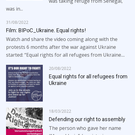
was taking refuge from Senegal,
was in...
Posted
31/08/2022
on
Film: BIPoC_Ukraine. Equal rights!
Watch and share the video coming along with the
protests 6 months after the war against Ukraine
started: “Equal rights for all refugees from Ukraine....
Posted
20/08/2022
on
Equal rights for all refugees from
Ukraine
Posted
18/03/2022
on
Defending our right to assembly
The person who gave her name