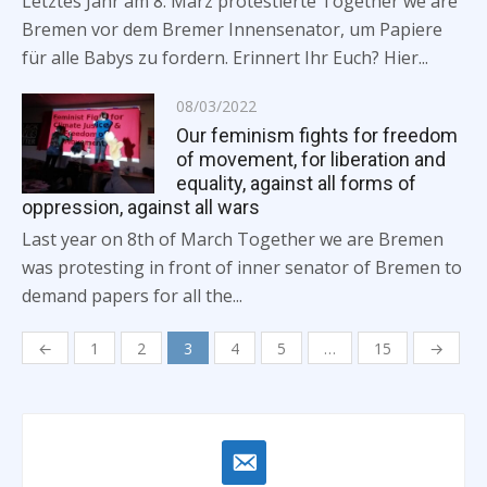
Letztes Jahr am 8. März protestierte Together we are
Bremen vor dem Bremer Innensenator, um Papiere
für alle Babys zu fordern. Erinnert Ihr Euch? Hier...
Posted
08/03/2022
on
Our feminism fights for freedom
of movement, for liberation and
equality, against all forms of
oppression, against all wars
Last year on 8th of March Together we are Bremen
was protesting in front of inner senator of Bremen to
demand papers for all the...
Posts
←
1
2
3
4
5
…
15
→
navigation
email-
alt