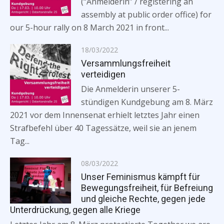
(“Anmelderin” / registering an
assembly at public order office) for
our 5-hour rally on 8 March 2021 in front...
Posted
18/03/2022
on
Versammlungsfreiheit
verteidigen
Die Anmelderin unserer 5-
stündigen Kundgebung am 8. März
2021 vor dem Innensenat erhielt letztes Jahr einen
Strafbefehl über 40 Tagessätze, weil sie an jenem
Tag...
Posted
08/03/2022
on
Unser Feminismus kämpft für
Bewegungsfreiheit, für Befreiung
und gleiche Rechte, gegen jede
Unterdrückung, gegen alle Kriege