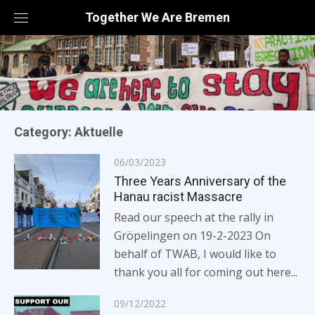
Skip
Together We Are Bremen
to
content
Category: Aktuelle
Posted
06/03/2023
on
Three Years Anniversary of the
Hanau racist Massacre
Read our speech at the rally in
Gröpelingen on 19-2-2023 On
behalf of TWAB, I would like to
thank you all for coming out here...
Posted
09/12/2022