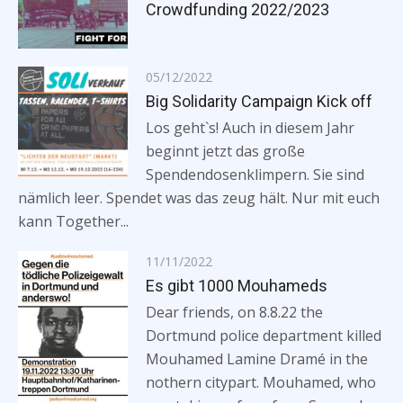
on
Crowdfunding 2022/2023
Posted
05/12/2022
on
Big Solidarity Campaign Kick off
Los geht`s! Auch in diesem Jahr
beginnt jetzt das große
Spendendosenklimpern. Sie sind
nämlich leer. Spendet was das zeug hält. Nur mit euch
kann Together...
Posted
11/11/2022
on
Es gibt 1000 Mouhameds
Dear friends, on 8.8.22 the
Dortmund police department killed
Mouhamed Lamine Dramé in the
nothern citypart. Mouhamed, who