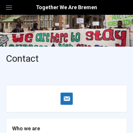
Skip
Together We Are Bremen
to
content
Contact
email-
alt
Who we are