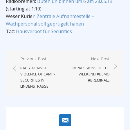
Radiobremen:
Buten un binnen um 6 am 28.05.19
(starting at 1:10)
Weser Kurier:
Zentrale Aufnahmestelle –
Wachpersonal soll geprügelt haben
Taz:
Hausverbot für Securities
Post
Previous Post
Next Post
navigation
RALLY AGAINST
IMPRESSIONS OF THE
VIOLENCE OF CAMP-
WEEKEND #DEMO
SECURITIES IN
#BREMINALE
LINDENSTRASSE
email-
alt