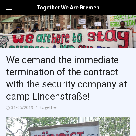
Skip
Together We Are Bremen
to
content
We demand the immediate
termination of the contract
with the security company at
camp Lindenstraße!
Posted
Author
31/05/2019
together
on