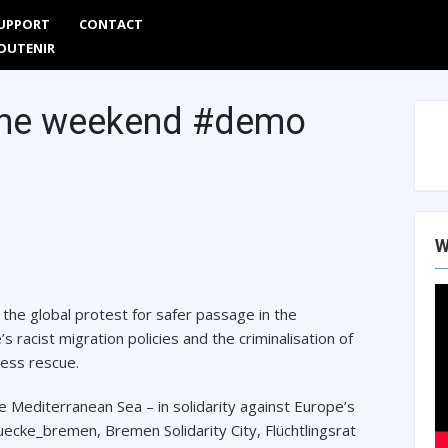
UPPORT
CONTACT
Are
OUTENIR
 the weekend #demo
W
the global protest for safer passage in the
racist migration policies and the criminalisation of
ess rescue.
 Mediterranean Sea – in solidarity against Europe’s
cke_bremen, Bremen Solidarity City, Flüchtlingsrat