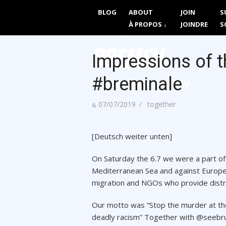
Skip
BLOG
ABOUT
JOIN
S
Together We 
to
À PROPOS
JOINDRE
S
content
Bremen
Impressions of
#breminale
We are here to Stay
Posted
Author
07/07/2019
together
on
[Deutsch weiter unten]
On Saturday the 6.7 we were a part of 
Mediterranean Sea and against Europe’s 
migration and NGOs who provide distr
Our motto was “Stop the murder at the
deadly racism” Together with @seebrue