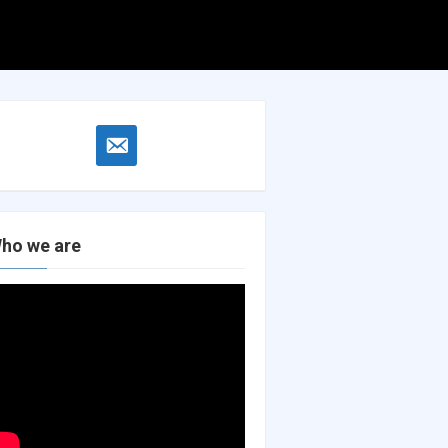
Search
Search
for:
email-
alt
ho we are