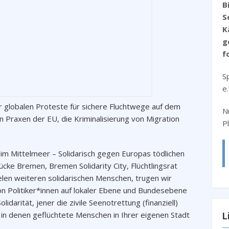
B
S
K
g
f
S
e
r globalen Proteste für sichere Fluchtwege auf dem
N
n Praxen der EU, die Kriminalisierung von Migration
P
m Mittelmeer – Solidarisch gegen Europas tödlichen
ke Bremen, Bremen Solidarity City, Flüchtlingsrat
len weiteren solidarischen Menschen, trugen wir
von Politiker*innen auf lokaler Ebene und Bundesebene
idarität, jener die zivile Seenotrettung (finanziell)
 in denen geflüchtete Menschen in Ihrer eigenen Stadt
L