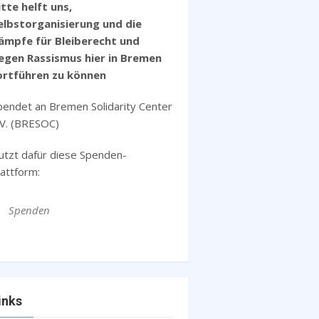
itte helft uns,
elbstorganisierung und die
ämpfe für Bleiberecht und
egen Rassismus hier in Bremen
ortführen zu können
pendet an Bremen Solidarity Center
.V. (BRESOC)
utzt dafür diese Spenden-
lattform:
Spenden
inks