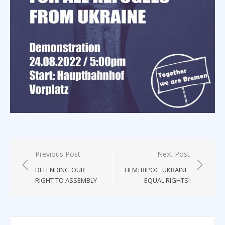
Post
Previous Post
Next Post
navigation
DEFENDING OUR
FILM: BIPOC_UKRAINE.
RIGHT TO ASSEMBLY
EQUAL RIGHTS!