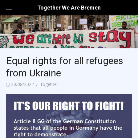
Skip
Together We Are Bremen
to
content
Equal rights for all refugees
from Ukraine
Posted
Author
20/08/2022
together
on