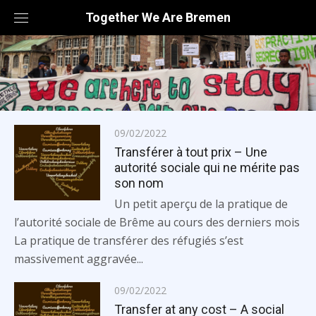
Skip
Together We Are Bremen
to
content
Posted
09/02/2022
on
Transférer à tout prix – Une
autorité sociale qui ne mérite pas
son nom
Un petit aperçu de la pratique de
l’autorité sociale de Brême au cours des derniers mois
La pratique de transférer des réfugiés s’est
massivement aggravée...
Posted
09/02/2022
on
Transfer at any cost – A social