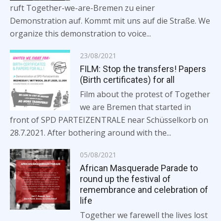
ruft Together-we-are-Bremen zu einer
Demonstration auf. Kommt mit uns auf die Straße. We
organize this demonstration to voice...
Posted
23/08/2021
on
FILM: Stop the transfers! Papers
(Birth certificates) for all
Film about the protest of Together
we are Bremen that started in
front of SPD PARTEIZENTRALE near Schüsselkorb on
28.7.2021. After bothering around with the...
Posted
05/08/2021
on
African Masquerade Parade to
round up the festival of
remembrance and celebration of
life
Together we farewell the lives lost