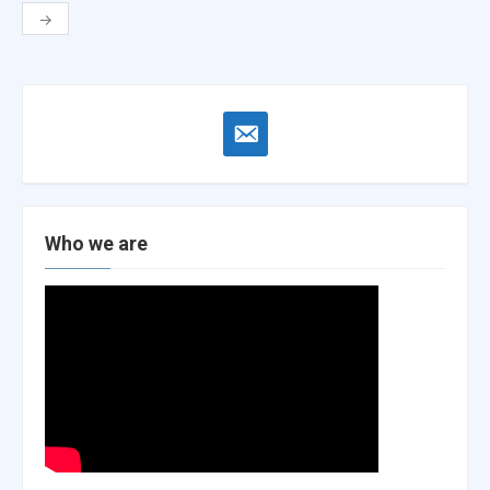
navigation
→
email-
alt
Who we are