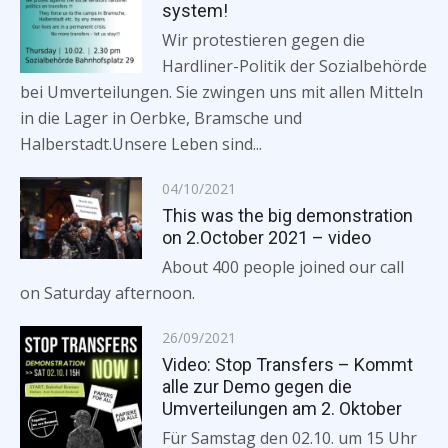
system!
Wir protestieren gegen die
Hardliner-Politik der Sozialbehörde
bei Umverteilungen. Sie zwingen uns mit allen Mitteln
in die Lager in Oerbke, Bramsche und
Halberstadt.Unsere Leben sind...
Posted
04/10/2021
on
This was the big demonstration
on 2.October 2021 – video
About 400 people joined our call
on Saturday afternoon.
Posted
26/09/2021
on
Video: Stop Transfers – Kommt
alle zur Demo gegen die
Umverteilungen am 2. Oktober
Für Samstag den 02.10. um 15 Uhr