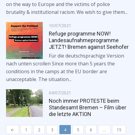
on the way to Europe and the victims of police
brutality & institutional racism. We wish to give them...
Posted
10/07/2021
on
Refuge programme NOW!
Landesaufnahmeprogramme
JETZT! Bremen against Seehofer
Für die deutschsprachige Version
nach unten scrollen Since more than 5 years the
conditions in the camps at the EU border are
unacceptable. The situation...
Posted
04/07/2021
on
Noch immer PROTESTE beim
Standesamt Bremen – Film über
die letzte AKTION
Posts
←
1
2
3
4
5
6
…
15