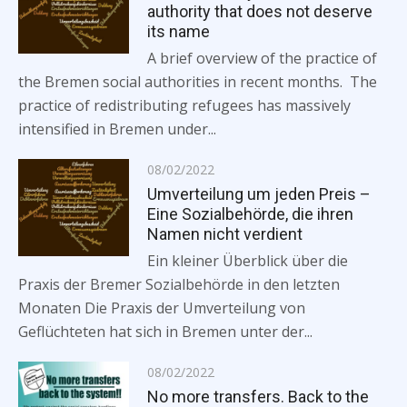
authority that does not deserve
its name
A brief overview of the practice of
the Bremen social authorities in recent months. The
practice of redistributing refugees has massively
intensified in Bremen under...
Posted
08/02/2022
on
Umverteilung um jeden Preis –
Eine Sozialbehörde, die ihren
Namen nicht verdient
Ein kleiner Überblick über die
Praxis der Bremer Sozialbehörde in den letzten
Monaten Die Praxis der Umverteilung von
Geflüchteten hat sich in Bremen unter der...
Posted
08/02/2022
on
No more transfers. Back to the