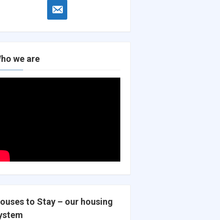
email-
alt
ho we are
ouses to Stay – our housing
ystem