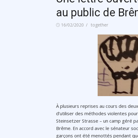
au public de Br
Posted
Author
16/02/2020
together
on
À plusieurs reprises au cours des deu
d’utiliser des méthodes violentes pou
Steinsetzer Strasse – un camp géré pa
Brême. En accord avec le sénateur soci
garçons ont été menottés pendant que l