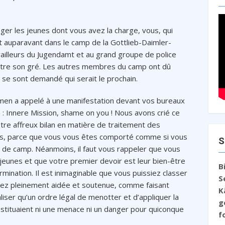
ger les jeunes dont vous avez la charge, vous, qui
t auparavant dans le camp de la Gottlieb-Daimler-
vailleurs du Jugendamt et au grand groupe de police
ontre son gré. Les autres membres du camp ont dû
t se sont demandé qui serait le prochain.
men a appelé à une manifestation devant vos bureaux
 : Innere Mission, shame on you ! Nous avons crié ce
otre affreux bilan en matière de traitement des
cis, parce que vous vous êtes comporté comme si vous
S
e de camp. Néanmoins, il faut vous rappeler que vous
 jeunes et que votre premier devoir est leur bien-être
B
ination. Il est inimaginable que vous puissiez classer
S
avez pleinement aidée et soutenue, comme faisant
K
liser qu’un ordre légal de menotter et d’appliquer la
g
nstituaient ni une menace ni un danger pour quiconque
f