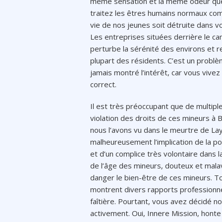
même sensation et la même odeur que 
traitez les êtres humains normaux co
vie de nos jeunes soit détruite dans 
Les entreprises situées derrière le ca
perturbe la sérénité des environs et r
plupart des résidents. C’est un probl
jamais montré l’intérêt, car vous vive
correct.
Il est très préoccupant que de multiple
violation des droits de ces mineurs 
nous l’avons vu dans le meurtre de Lay
malheureusement l’implication de la pol
et d’un complice très volontaire dans l
de l’âge des mineurs, douteux et malav
danger le bien-être de ces mineurs. T
montrent divers rapports professionnel
faîtière. Pourtant, vous avez décidé no
activement. Oui, Innere Mission, honte 