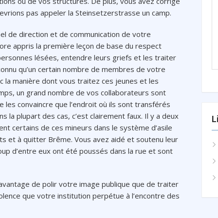
ctions ou de vos structures. De plus, vous avez corrigé
devrions pas appeler la Steinsetzerstrasse un camp.
el de direction et de communication de votre
ncore appris la première leçon de base du respect
personnes lésées, entendre leurs griefs et les traiter
n connu qu’un certain nombre de membres de votre
 la manière dont vous traitez ces jeunes et les
mps, un grand nombre de vos collaborateurs sont
 les convaincre que l’endroit où ils sont transférés
s la plupart des cas, c’est clairement faux. Il y a deux
L
ent certains de ces mineurs dans le système d’asile
rts et à quitter Brême. Vous avez aidé et soutenu leur
oup d’entre eux ont été poussés dans la rue et sont
davantage de polir votre image publique que de traiter
iolence que votre institution perpétue à l’encontre des