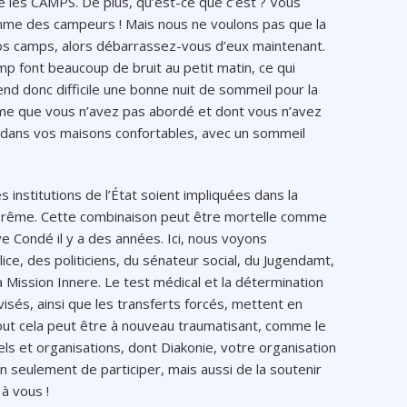
les CAMPS. De plus, qu’est-ce que c’est ? Vous
mme des campeurs ! Mais nous ne voulons pas que la
vos camps, alors débarrassez-vous d’eux maintenant.
mp font beaucoup de bruit au petit matin, ce qui
end donc difficile une bonne nuit de sommeil pour la
ème que vous n’avez pas abordé et dont vous n’avez
z dans vos maisons confortables, avec un sommeil
s institutions de l’État soient impliquées dans la
à Brême. Cette combinaison peut être mortelle comme
e Condé il y a des années. Ici, nous voyons
ice, des politiciens, du sénateur social, du Jugendamt,
a Mission Innere. Le test médical et la détermination
isés, ainsi que les transferts forcés, mettent en
out cela peut être à nouveau traumatisant, comme le
s et organisations, dont Diakonie, votre organisation
n seulement de participer, mais aussi de la soutenir
à vous !