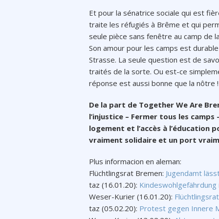
Et pour la sénatrice sociale qui est fiè
traite les réfugiés à Brême et qui pe
seule pièce sans fenêtre au camp de l
Son amour pour les camps est durable 
Strasse. La seule question est de savoi
traités de la sorte. Ou est-ce simplem
réponse est aussi bonne que la nôtre !
De la part de Together We Are Bre
l’injustice – Fermer tous les camps
logement et l’accès à l’éducation p
vraiment solidaire et un port vrai
Plus informacion en aleman:
Flüchtlingsrat Bremen:
Jugendamt läss
taz (16.01.20):
Kindeswohlgefährdung i
Weser-Kurier (16.01.20):
Flüchtlingsra
taz (05.02.20):
Protest gegen Innere M