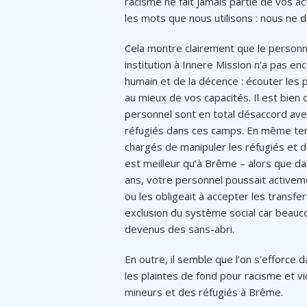
racisme ne fait jamais partie de vos a
les mots que nous utilisons : nous ne 
Cela montre clairement que le personn
institution à Innere Mission n’a pas e
humain et de la décence : écouter les 
au mieux de vos capacités. Il est bie
personnel sont en total désaccord avec
réfugiés dans ces camps. En même te
chargés de manipuler les réfugiés et de
est meilleur qu’à Brême – alors que dan
ans, votre personnel poussait activem
ou les obligeait à accepter les transfe
exclusion du système social car beauc
devenus des sans-abri.
En outre, il semble que l’on s’efforce 
les plaintes de fond pour racisme et v
mineurs et des réfugiés à Brême.