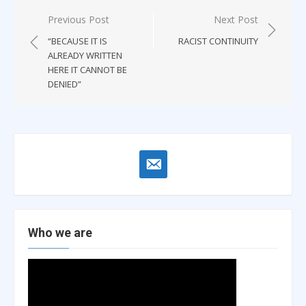
Post
Previous Post
Next Post
navigation
“BECAUSE IT IS
RACIST CONTINUITY
ALREADY WRITTEN
HERE IT CANNOT BE
DENIED”
email-
alt
Who we are