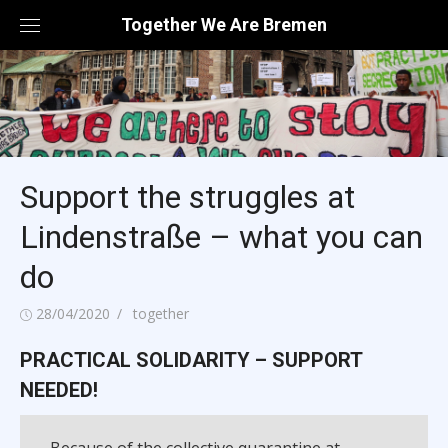
Skip
Together We Are Bremen
to
content
Support the struggles at
Lindenstraße – what you can
do
Posted
Author
28/04/2020
together
on
PRACTICAL SOLIDARITY – SUPPORT
NEEDED!