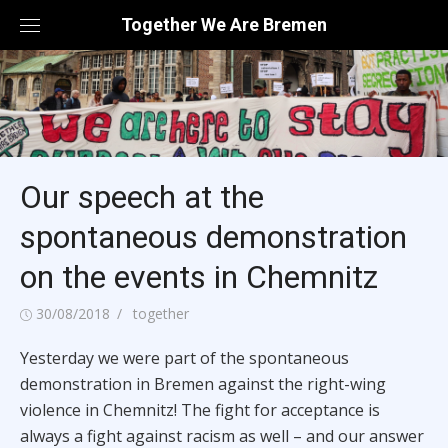
Skip
Together We Are Bremen
to
content
Our speech at the
spontaneous demonstration
on the events in Chemnitz
Posted
Author
30/08/2018
together
on
Yesterday we were part of the spontaneous
demonstration in Bremen against the right-wing
violence in Chemnitz! The fight for acceptance is
always a fight against racism as well – and our answer