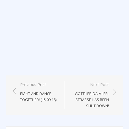
Post
Previous Post
Next Post
navigation
FIGHT AND DANCE
GOTTLIEB-DAIMLER-
TOGETHER! (15.09.18)
STRASSE HAS BEEN S
HUT DOWN!