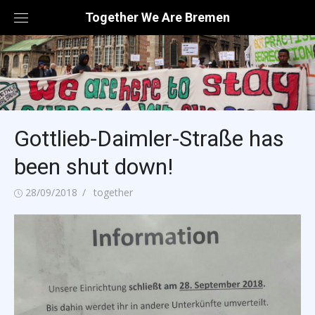
Skip
Together We Are Bremen
to
content
Gottlieb-Daimler-Straße has
been shut down!
Posted
Author
28/09/2018
together
on