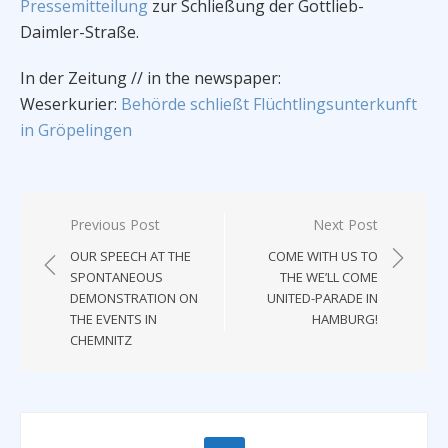
Pressemitteilung
zur Schließung der Gottlieb-
Daimler-Straße.
In der Zeitung // in the newspaper:
Weserkurier:
Behörde schließt Flüchtlingsunterkunft
in Gröpelingen
Post
Previous Post
Next Post
navigation
OUR SPEECH AT THE
COME WITH US TO
SPONTANEOUS
THE WE’LL COME
DEMONSTRATION ON
UNITED-PARADE IN
THE EVENTS IN
HAMBURG!
CHEMNITZ