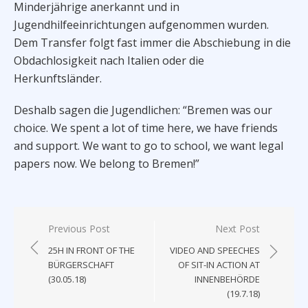
Minderjährige anerkannt und in
Jugendhilfeeinrichtungen aufgenommen wurden.
Dem Transfer folgt fast immer die Abschiebung in die
Obdachlosigkeit nach Italien oder die
Herkunftsländer.
Deshalb sagen die Jugendlichen: “Bremen was our
choice. We spent a lot of time here, we have friends
and support. We want to go to school, we want legal
papers now. We belong to Bremen!”
Post
Previous Post
Next Post
navigation
25H IN FRONT OF THE
VIDEO AND SPEECHES
BÜRGERSCHAFT
OF SIT-IN ACTION AT
(30.05.18)
INNENBEHÖRDE
(19.7.18)