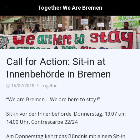
Skip
Together We Are Bremen
to
content
Call for Action: Sit-in at
Innenbehörde in Bremen
Posted
Author
16/07/2018
together
on
“We are Bremen – We are here to stay !”
Sit-in vor der Innenbehörde. Donnerstag, 19.07 um
14.00 Uhr, Contrescarpe 22/24.
Am Donnerstag kehrt das Bündnis mit einem Sit-in