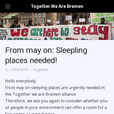
Skip
Together We Are Bremen
to
content
From may on: Sleepling
places needed!
Posted
Author
17/04/2019
together
on
Hello everybody.
From may on sleeping places are urgently needed in
the Together we are Bremen alliance
Therefore, we ask you again to consider whether you
or people in your environment can offer a room for a