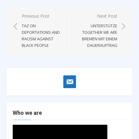
Post
Previous Post
Next Post
navigation
TAZ ON
UNTERSTÜTZE
DEPORTATIONS AND
TOGETHER WE ARE
RACISM AGAINST
BREMEN MIT EINEM
BLACK PEOPLE
DAUERAUFTRAG
email-
alt
Who we are